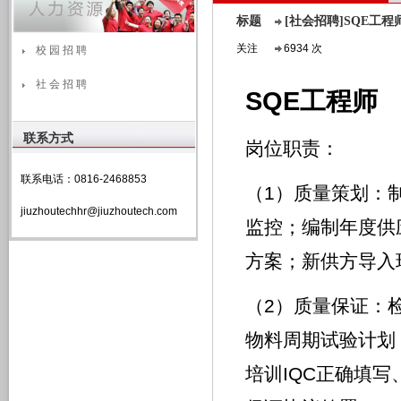
标题
[社会招聘]SQE工程
关注
6934 次
校 园 招 聘
社 会 招 聘
SQE工程师
联系方式
岗位职责：
联系电话：0816-2468853
（1）质量策划：
jiuzhoutechhr@jiuzhoutech.com
监控；编制年度供
方案；新供方导入
（2）质量保证：
物料周期试验计划
培训IQC正确填