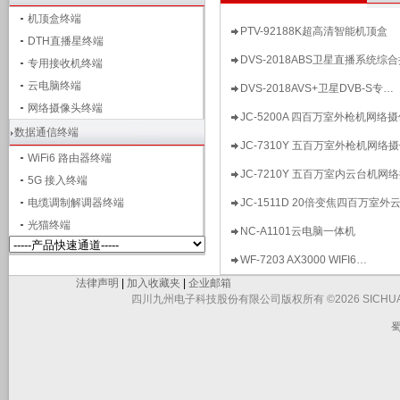
机顶盒终端
PTV-92188K超高清智能机顶盒
DTH直播星终端
DVS-2018ABS卫星直播系统综
专用接收机终端
云电脑终端
DVS-2018AVS+卫星DVB-S专…
网络摄像头终端
JC-5200A 四百万室外枪机网络
数据通信终端
JC-7310Y 五百万室外枪机网络
WiFi6 路由器终端
JC-7210Y 五百万室内云台机网
5G 接入终端
电缆调制解调器终端
JC-1511D 20倍变焦四百万室外
光猫终端
NC-A1101云电脑一体机
WF-7203 AX3000 WIFI6…
法律声明
|
加入收藏夹
|
企业邮箱
四川九州电子科技股份有限公司版权所有 ©2026 SICHUAN JIUZHO
蜀