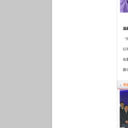
温
“
们
在
新
中