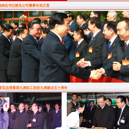
锦涛总书记接见公司董事长张正贵
家宝总理看望九洲职工祝贺九洲建业五十周年