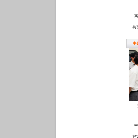
离
共
中
中
好