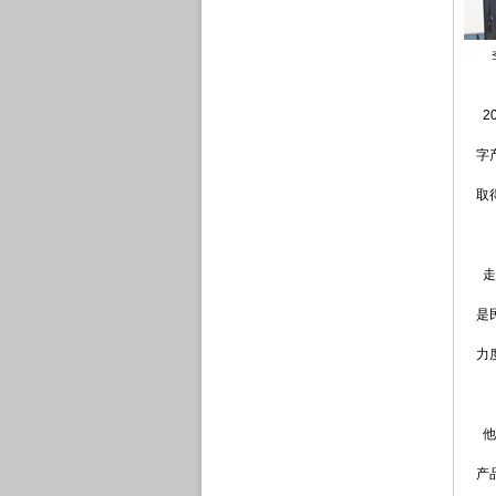
2
字
取
走
是
力
他
产